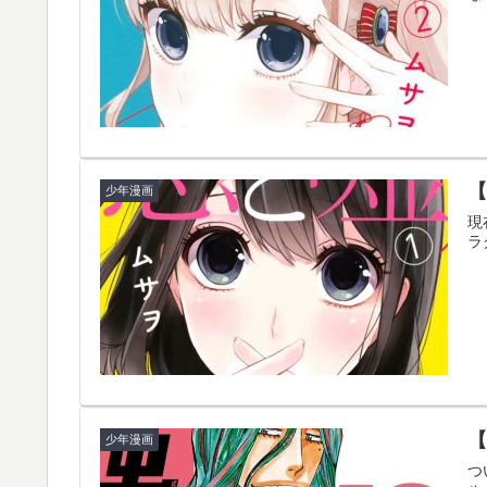
少年漫画
現
ラ
【
少年漫画
つ