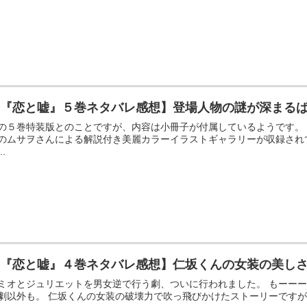
【『恋と嘘』５巻ネタバレ感想】登場人物の謎が深まる
の５巻特装版とのことですが、内容は小冊子が付属しているようです。
のムサヲさんによる解説付き美麗カラーイラストギャラリーが収録されて
..
【『恋と嘘』４巻ネタバレ感想】仁坂くんの女装の美し
ミオとジュリエットを男女逆で行う劇、ついに行われました。 もーーー
劇以外も。 仁坂くんの女装の破壊力で吹っ飛びかけたストーリーですが、ど