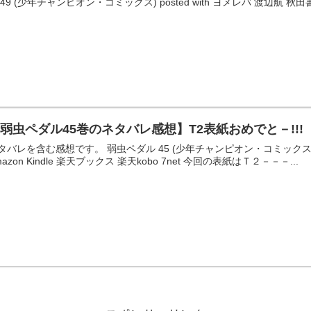
 49 (少年チャンピオン・コミックス) posted with ヨメレバ 渡辺航 秋田書店 2
弱虫ペダル45巻のネタバレ感想】T2表紙おめでと－!!!
タバレを含む感想です。 弱虫ペダル 45 (少年チャンピオン・コミックス) poste
mazon Kindle 楽天ブックス 楽天kobo 7net 今回の表紙はＴ２－－－...