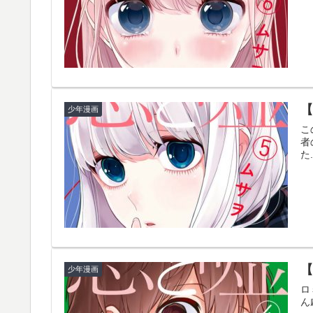
少年漫画
こ
者
た.
少年漫画
ロ
ん