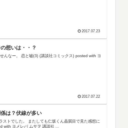
2017.07.23
ジの想いは・・？
恋と嘘(3) (講談社コミックス) posted with ヨ
2017.07.22
関係は？伏線が多い
ラストでした。 またしても仁坂くん贔屓目で見た感想に
ith ヨメレバ ムサヲ 講談社 ...