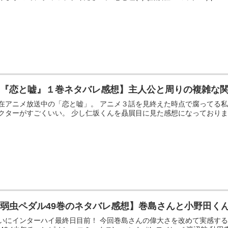
【『恋と嘘』１巻ネタバレ感想】主人公と周りの複雑な
在アニメ放送中の「恋と嘘」。 アニメ３話を見終えた時点で腐ってる私
クターがすごくいい。 少し仁坂くんを贔屓目に見た感想になっておりますので
弱虫ペダル49巻のネタバレ感想】巻島さんと小野田く
いにインターハイ最終日目前！ 今回巻島さんの偉大さを改めて実感する