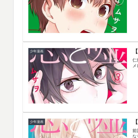
少年漫画
仁
メ
少年漫画
前
な