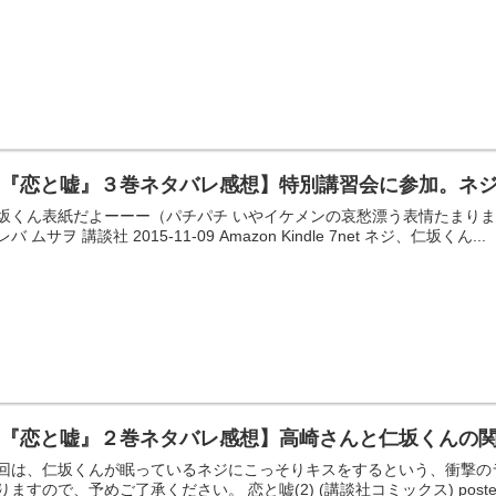
【『恋と嘘』３巻ネタバレ感想】特別講習会に参加。ネ
坂くん表紙だよーーー（パチパチ いやイケメンの哀愁漂う表情たまりませんなー。 
レバ ムサヲ 講談社 2015-11-09 Amazon Kindle 7net ネジ、仁坂くん...
【『恋と嘘』２巻ネタバレ感想】高崎さんと仁坂くんの
回は、仁坂くんが眠っているネジにこっそりキスをするという、衝撃の
りますので、予めご了承ください。 恋と嘘(2) (講談社コミックス) posted w