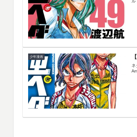
ル
【
少年漫画
ネ
A