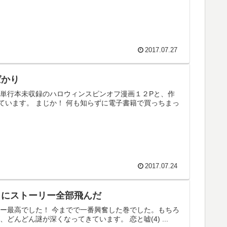
2017.07.27
ばかり
 単行本未収録のハロウィンスピンオフ漫画１２Pと、作
います。 まじか！ 何も知らずに電子書籍で買っちまっ
2017.07.24
さにストーリー全部飛んだ
ー最高でした！ 今までで一番興奮した巻でした。もちろ
んどん謎が深くなってきています。 恋と嘘(4) ...